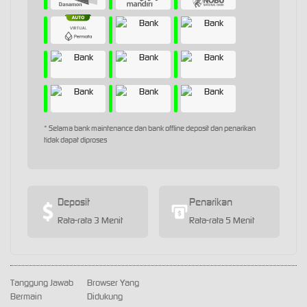
* Selama bank maintenance dan bank offline deposit dan penarikan
tidak dapat diproses
Deposit
Penarikan
Rata-rata 3 Menit
Rata-rata 5 Menit
Tanggung Jawab
Browser Yang
Bermain
Didukung