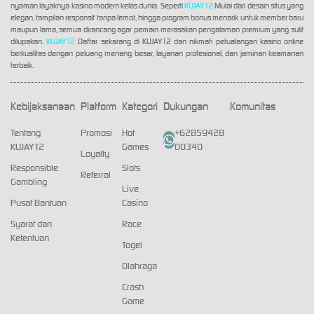
nyaman layaknya kasino modern kelas dunia. Seperti
KUJAY12
Mulai dari desain situs yang
elegan, tampilan responsif tanpa lemot, hingga program bonus menarik untuk member baru
maupun lama, semua dirancang agar pemain merasakan pengalaman premium yang sulit
dilupakan.
KUJAY12
Daftar sekarang di KUJAY12 dan nikmati petualangan kasino online
berkualitas dengan peluang menang besar, layanan profesional, dan jaminan keamanan
terbaik.
Kebijaksanaan
Platform
Kategori
Dukungan
Komunitas
Tentang
Promosi
Hot
+62859428
KUJAY12
Games
00340
Loyalty
Responsible
Slots
Referral
Gambling
Live
Pusat Bantuan
Casino
Syarat dan
Race
Ketentuan
Togel
Olahraga
Crash
Game