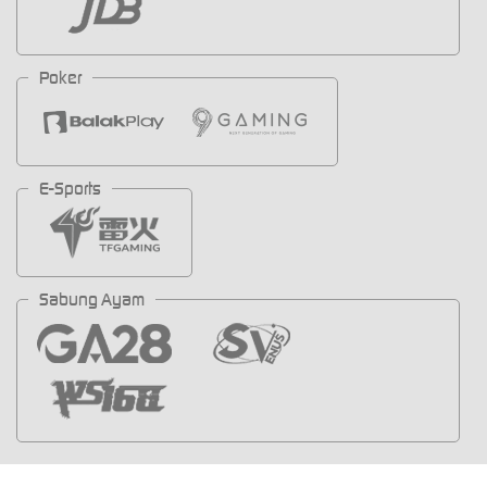
Poker
E-Sports
Sabung Ayam