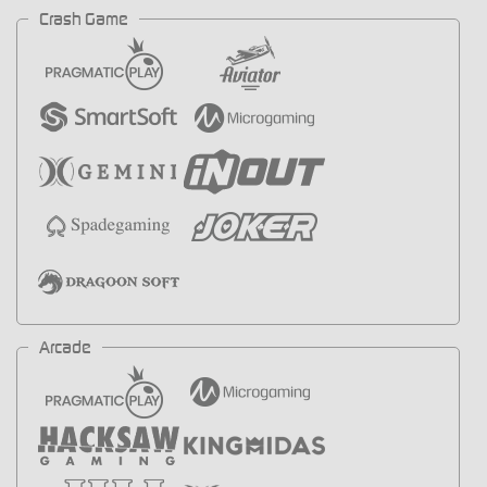
Crash Game
Arcade