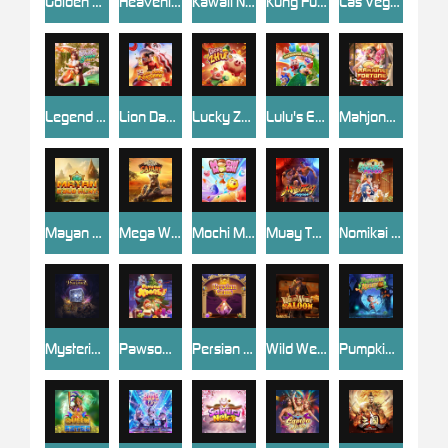
Golden Hatch
Heavenly Sage
Kawaii Neko
Kung Fu Warrior
Las Vegas Party
Legend of the White and Green Snake
Lion Dance Fortune
Lucky Zhu
Lulu's Enchanted Forest
Mahjong Fortune
Mayan Gold Hunt
Mega Wild Safari
Mochi Mochi
Muay Thai Arena
Nomikai Fever
Mysteries of Pandora
Pawsome Xmas
Persian Gems
Wild West Saloon
Pumpkin Night