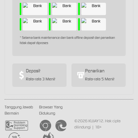
* Selama bank maintenance dan bank offline deposit dan penarikan
tidak dapat diproses
Deposit
Penarikan
Rata-rata 3 Menit
Rata-rata 5 Menit
Tanggung Jawab
Browser Yang
Bermain
Didukung
©2026 KUJAY12. Hak cipta
dilindungi | 18+