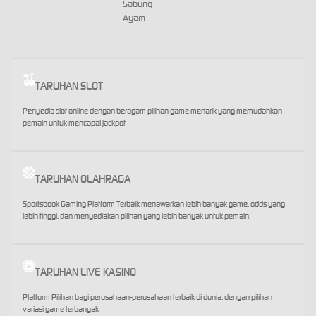
Sabung
Ayam
TARUHAN SLOT
Penyedia slot online dengan beragam pilihan game menarik yang memudahkan
pemain untuk mencapai jackpot
TARUHAN OLAHRAGA
Sportsbook Gaming Platform Terbaik menawarkan lebih banyak game, odds yang
lebih tinggi, dan menyediakan pilihan yang lebih banyak untuk pemain.
TARUHAN LIVE KASINO
Platform Pilihan bagi perusahaan-perusahaan terbaik di dunia, dengan pilihan
variasi game terbanyak