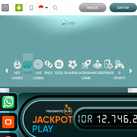
MASUK
DAFTAR
HOT
SLOTS
LIVE
RACE
TOGEL
OLAHRAGA
CRASH
ARCADE
POKER
E-
SABUN
GAMES
CASINO
GAME
SPORTS
AYAM
IDR
12,746,
JACKPOT
PLAY