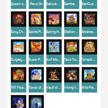
Queen of Aztec
Rave On
Sakura Neko
Samba Fiesta
SanGuo - The Brotherhood
Sexy Christmas Sirens
Spirits Fiesta
Spring Harvest
Stallion Princess
Steampunk Reloaded
Surgary bonanza
Super Phoenix
Surf Monkey
Taco Truck Delight
Temple of Gods
TNT Fiesta
Tower of Riches
Vault of Riches
Viking Valor
Wild Fish Hunter