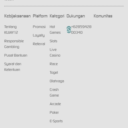
Kebijaksanaan
Platform
Kategori
Dukungan
Komunitas
Tentang
Promosi
Hot
+62859428
KUJAY12
Games
00340
Loyalty
Responsible
Slots
Referral
Gambling
Live
Pusat Bantuan
Casino
Syarat dan
Race
Ketentuan
Togel
Olahraga
Crash
Game
Arcade
Poker
E-Sports