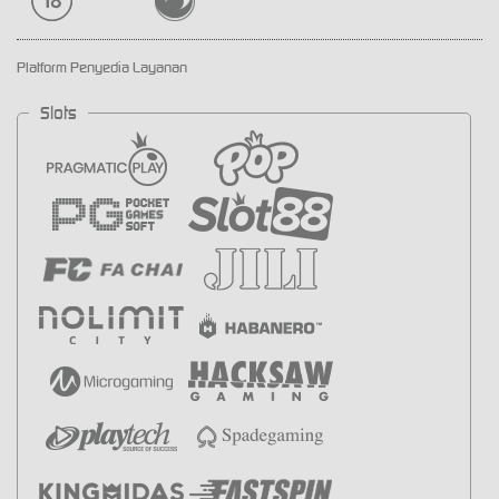
Platform Penyedia Layanan
Slots