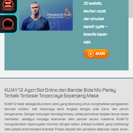
3D realistis,
taruhan cepat,
dan simulasi
seperti nyata —
tersedia kapan
saja.
MAIN
KUJAY12 Agen Slot Online dan Bandar Bola Mix Parlay
Terbaik Terbesar Terpercaya Sepanjang Masa
KUJAY12 Hadir sebagai situs resmi resmi yang dirancang untuk menghadirkan pengalaman
bermain modern, adil, terpercaya serta lengkap dengan pola Gacor dan penuh
kenyamanan. Dengan dukungan teknologi terbaru, setiap permainan berjalan lancar tanpa
hambatan, sekaligus menjaga keamanan data pemain secara maksimal, KUJAY12
mengutamakan kepercayaan member dengan sistem enkripsi mutakhir yang melindungi
data pribadi serta transaksi finansial. Proses deposit dan penarikan dilakukan cepat, aman,