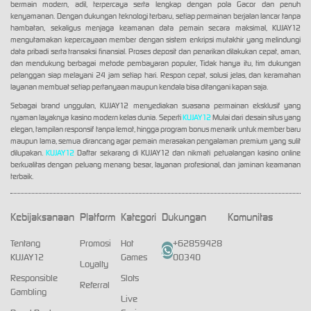
bermain modern, adil, terpercaya serta lengkap dengan pola Gacor dan penuh
kenyamanan. Dengan dukungan teknologi terbaru, setiap permainan berjalan lancar tanpa
hambatan, sekaligus menjaga keamanan data pemain secara maksimal, KUJAY12
mengutamakan kepercayaan member dengan sistem enkripsi mutakhir yang melindungi
data pribadi serta transaksi finansial. Proses deposit dan penarikan dilakukan cepat, aman,
dan mendukung berbagai metode pembayaran populer, Tidak hanya itu, tim dukungan
pelanggan siap melayani 24 jam setiap hari. Respon cepat, solusi jelas, dan keramahan
layanan membuat setiap pertanyaan maupun kendala bisa ditangani kapan saja.
Sebagai brand unggulan, KUJAY12 menyediakan suasana permainan eksklusif yang
nyaman layaknya kasino modern kelas dunia. Seperti
KUJAY12
Mulai dari desain situs yang
elegan, tampilan responsif tanpa lemot, hingga program bonus menarik untuk member baru
maupun lama, semua dirancang agar pemain merasakan pengalaman premium yang sulit
dilupakan.
KUJAY12
Daftar sekarang di KUJAY12 dan nikmati petualangan kasino online
berkualitas dengan peluang menang besar, layanan profesional, dan jaminan keamanan
terbaik.
Kebijaksanaan
Platform
Kategori
Dukungan
Komunitas
Tentang
Promosi
Hot
+62859428
KUJAY12
Games
00340
Loyalty
Responsible
Slots
Referral
Gambling
Live