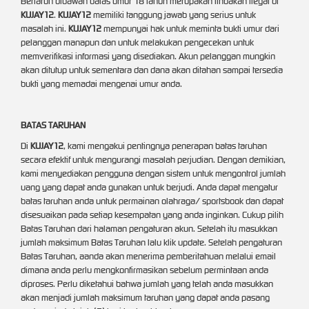
Bertaruh dibawah batas umur 18 tahun merupakan tindakan ilegal di
KUJAY12
.
KUJAY12
memiliki tanggung jawab yang serius untuk
masalah ini.
KUJAY12
mempunyai hak untuk meminta bukti umur dari
pelanggan manapun dan untuk melakukan pengecekan untuk
memverifikasi informasi yang disediakan. Akun pelanggan mungkin
akan ditutup untuk sementara dan dana akan ditahan sampai tersedia
bukti yang memadai mengenai umur anda.
BATAS TARUHAN
Di
KUJAY12
, kami mengakui pentingnya penerapan batas taruhan
secara efektif untuk mengurangi masalah perjudian. Dengan demikian,
kami menyediakan pengguna dengan sistem untuk mengontrol jumlah
uang yang dapat anda gunakan untuk berjudi. Anda dapat mengatur
batas taruhan anda untuk permainan olahraga/ sportsbook dan dapat
disesuaikan pada setiap kesempatan yang anda inginkan. Cukup pilih
Batas Taruhan dari halaman pengaturan akun. Setelah itu masukkan
jumlah maksimum Batas Taruhan lalu klik update. Setelah pengaturan
Batas Taruhan, aanda akan menerima pemberitahuan melalui email
dimana anda perlu mengkonfirmasikan sebelum permintaan anda
diproses. Perlu diketahui bahwa jumlah yang telah anda masukkan
akan menjadi jumlah maksimum taruhan yang dapat anda pasang