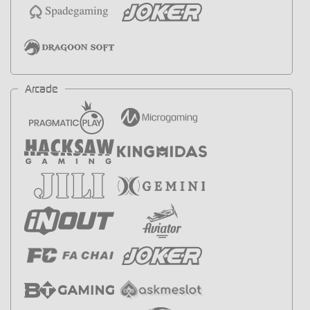
Arcade