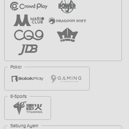
Poker
E-Sports
Sabung Ayam