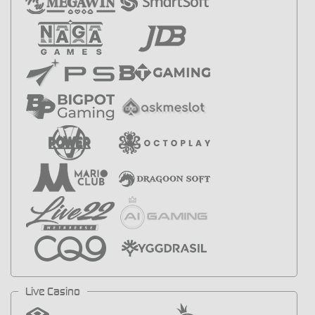
Live Casino