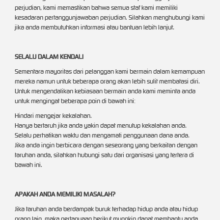
perjudian, kami memastikan bahwa semua staf kami memiliki
kesadaran pertanggunjawaban perjudian. Silahkan menghubungi kami
jika anda membutuhkan informasi atau bantuan lebih lanjut.
SELALU DALAM KENDALI
Sementara mayoritas dari pelanggan kami bermain dalam kemampuan
mereka namun untuk beberapa orang akan lebih sulit membatasi diri.
Untuk mengendalikan kebiasaan bermain anda kami meminta anda
untuk mengingat beberapa poin di bawah ini:
Hindari mengejar kekalahan.
Hanya bertaruh jika anda yakin dapat menutup kekalahan anda.
Selalu perhatikan waktu dan mengamati penggunaan dana anda.
Jika anda ingin berbicara dengan seseorang yang berkaitan dengan
taruhan anda, silahkan hubungi satu dari organisasi yang tertera di
bawah ini.
APAKAH ANDA MEMILIKI MASALAH?
Jika taruhan anda berdampak buruk terhadap hidup anda atau hidup
orang lain, maka pertanyaan berikut mungkin dapat membantu anda